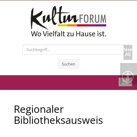
Reset
All
Suchen
Toggl
navig
Regionaler
Bibliotheksausweis