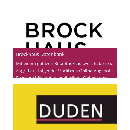
Brockhaus Datenbank
Mit einem gültigen Bilbiotheksausweis haben Sie
Zugriff auf folgende Brockhaus Online-Angebote:
Enzyklopädie und Jugendlexikon, Onlinekurse
für Schülerwerke und Medienkompetenz, Klima
der Welt - Das Wissensportal rund ums Klima,
das Kinderlexikon für Kinder ab 7 Jahren und
Schulthemen für die Unterrichtsvorbereitung
und lebendige Referate.