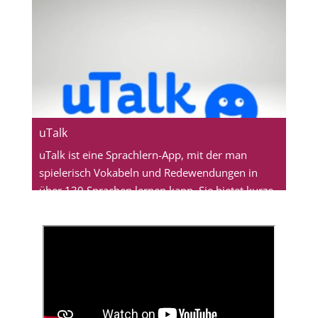
uTalk
uTalk ist eine Sprachlern-App, mit der man
spielerisch Vokabeln und Redewendungen in
über 130 Sprachen lernen kann. Sie bietet kurze,
alltagsnahe Lektionen und eignet sich sowohl für
Anfänger als auch für Fortgeschrittene.