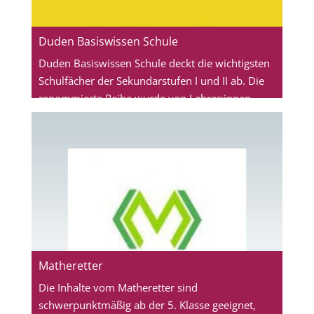
Duden Basiswissen Schule
Duden Basiswissen Schule deckt die wichtigsten
Schulfächer der Sekundarstufen I und II ab. Die
renommierte Reihe wurde von Lehrer:innen
entwickelt und schulformübergreifend auf die
Bildungspläne aller Bundesländer abgestimmt.
Sie dient dem schnellen und gezielten
Nachschlagen und Wiederholen – in der
Bibliothek und zu Hause. Alle relevanten Themen
eines Fachs sind jeweils in einem Werk
systematisch und lernplanorientiert
zusammengestellt.
Matheretter
Die Inhalte vom Matheretter sind
schwerpunktmäßig ab der 5. Klasse geeignet,