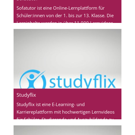
Sofatutor ist eine Online-Lernplattform für
Schüler:innen von der 1. bis zur 13. Klasse. Die
Lerninhalte werden in über 11.000 Lernvideos
vermittelt und durch interaktive Übungen sowie
Arbeitsblätter zum Ausdrucken gefestigt.
Studyflix
Studyflix ist eine E-Learning- und
Karriereplattform mit hochwertigen Lernvideos
für Schüler, Studierende und Auszubildende zu
Fächern wie Mathe, Physik, Chemie, Informatik
und Wirtschaft.